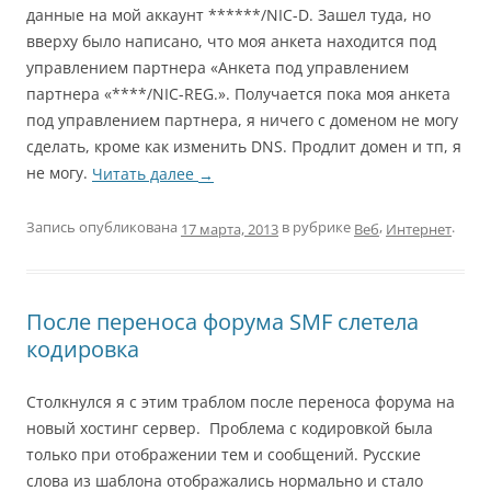
данные на мой аккаунт ******/NIC-D. Зашел туда, но
вверху было написано, что моя анкета находится под
управлением партнера «Анкета под управлением
партнера «****/NIC-REG.». Получается пока моя анкета
под управлением партнера, я ничего с доменом не могу
сделать, кроме как изменить DNS. Продлит домен и тп, я
не могу.
Читать далее
→
Запись опубликована
в рубрике
,
.
Веб
Интернет
17 марта, 2013
После переноса форума SMF слетела
кодировка
Столкнулся я с этим траблом после переноса форума на
новый хостинг сервер. Проблема с кодировкой была
только при отображении тем и сообщений. Русские
слова из шаблона отображались нормально и стало