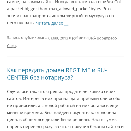
самое, на самом сайте. Иногда выскакивала ошибка Got
a packet bigger than ‘max_allowed_packet’ bytes. Это
значит ваш запрос слишком жирный, и мускулую на
него плевать.
Читать далее
→
Запись опубликована
в рубрике
,
,
Веб
Вордпресс
6 мая, 2013
.
Софт
Как передать домен REGTIME и RU-
CENTER без нотариуса?
Случилось так, что я решил продать несколько своих
сайтов. Интерес в них пропал, да и прибыли они особо
не приносили, а с новой работой на них осталось еще
меньше времени. Был найден покупатель, оговорена
цена, в общем все детали были решены. Часть суммы
парень перевел сразу, за что я получил бекапы сайтов и